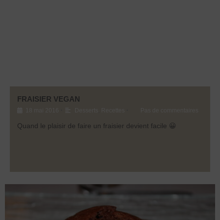
FRAISIER VEGAN
•
•
18 mai 2016
Desserts
,
Recettes
Pas de commentaires
Quand le plaisir de faire un fraisier devient facile 😀