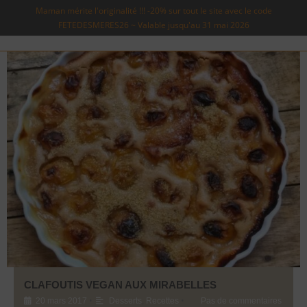
Maman mérite l'originalité !!! -20% sur tout le site avec le code
FETEDESMERES26 ~ Valable jusqu'au 31 mai 2026
CLAFOUTIS VEGAN AUX MIRABELLES
•
•
20 mars 2017
Desserts
,
Recettes
Pas de commentaires