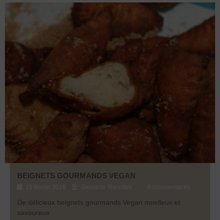
BEIGNETS GOURMANDS VEGAN
•
•
15 février 2016
Desserts
,
Recettes
6 commentaires
De délicieux beignets gourmands Vegan moelleux et
savoureux