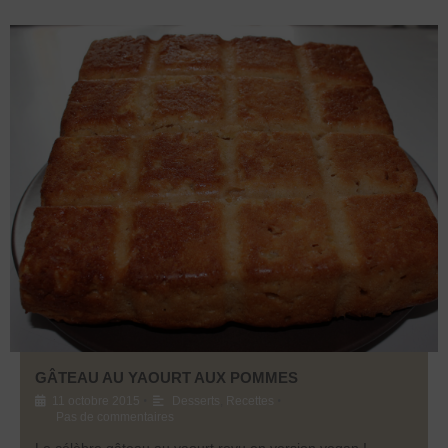
GÂTEAU AU YAOURT AUX POMMES
•
•
11 octobre 2015
Desserts
,
Recettes
Pas de commentaires