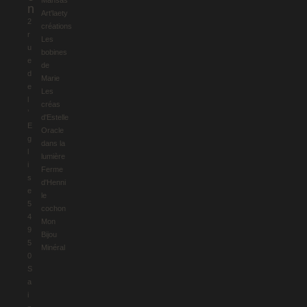
Mansas
n
Art'laety
2
créations
r
Les
u
bobines
e
de
d
Marie
e
Les
l
créas
’
d'Estelle
E
Oracle
g
dans la
l
lumière
i
Ferme
s
d'Henni
e
le
5
cochon
4
Mon
9
Bijou
5
Minéral
0
S
a
i