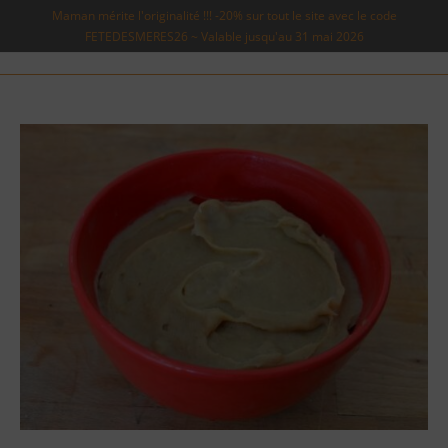
Maman mérite l'originalité !!! -20% sur tout le site avec le code
FETEDESMERES26 ~ Valable jusqu'au 31 mai 2026