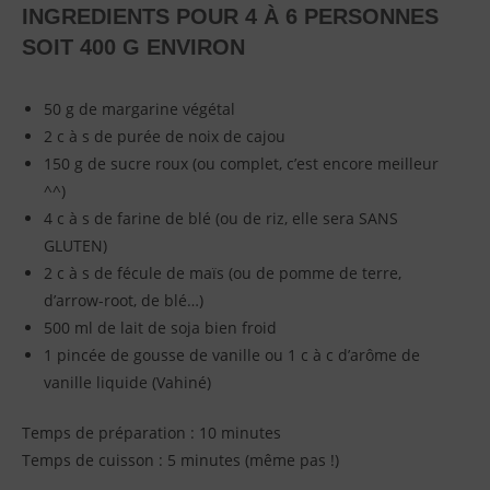
INGREDIENTS POUR 4 À 6 PERSONNES
SOIT 400 G ENVIRON
50 g de margarine végétal
2 c à s de purée de noix de cajou
150 g de sucre roux (ou complet, c’est encore meilleur
^^)
4 c à s de farine de blé (ou de riz, elle sera SANS
GLUTEN)
2 c à s de fécule de maïs (ou de pomme de terre,
d’arrow-root, de blé…)
500 ml de lait de soja bien froid
1 pincée de gousse de vanille ou 1 c à c d’arôme de
vanille liquide (Vahiné)
Temps de préparation : 10 minutes
Temps de cuisson : 5 minutes (même pas !)