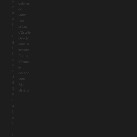
u
bobines
e
de
d
Marie
e
Les
l
créas
’
d'Estelle
E
Oracle
g
dans la
l
lumière
i
Ferme
s
d'Henni
e
le
5
cochon
4
Mon
9
Bijou
5
Minéral
0
S
a
i
n
t
-
C