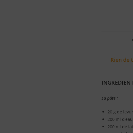
Rien de 
INGREDIENTS
La pâte
:
20 g de levu
200 ml d’eau
200 ml de lai