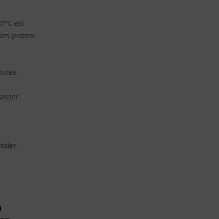
.
37°C est
des petites
nutes.
aisser
étaler
n