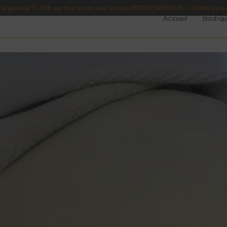
originalité !!! -20% sur tout le site avec le code FETEDESMERES26 ~ Valable jusq
Accueil
Boutiq