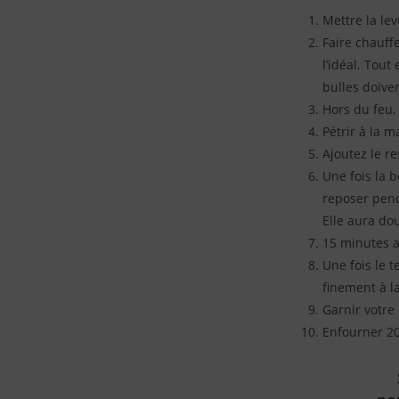
Mettre la lev
Faire chauff
l’idéal. Tou
bulles doive
Hors du feu, a
Pétrir à la 
Ajoutez le re
Une fois la 
reposer pen
Elle aura do
15 minutes av
Une fois le 
finement à la
Garnir votre 
Enfourner 20