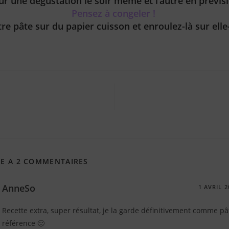
ur une dégustation le soir même et l’autre en prévisi
Pensez à congeler !
tre pâte sur du papier cuisson et enroulez-là sur el
LE A 2 COMMENTAIRES
AnneSo
1 AVRIL 2
Recette extra, super résultat, je la garde définitivement comme pâ
référence 🙂