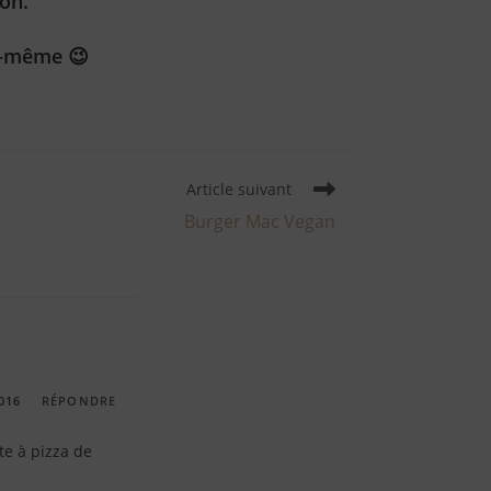
on.
le-même 😉
Article suivant
Burger Mac Vegan
016
RÉPONDRE
te à pizza de