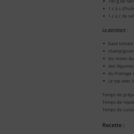
700 g de far
1 c à s d’huil
1 c à c de sel
La garniture
:
base tomate 
champignons 
les restes du 
des légumes
du fromage 
Le top avec l
Temps de prépa
Temps de repos
Temps de cuisso
Recette :