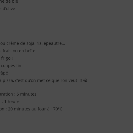
ine de blé
e d’olive
ou crème de soja, riz, épeautre…
frais ou en boîte
frigo !
 coupés fin
râpé
a pizza, c’est qu’on met ce que l’on veut !!! 😀
ration : 5 minutes
 : 1 heure
n : 20 minutes au four à 170°C