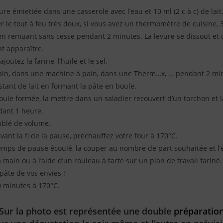
ure émiettée dans une casserole avec l’eau et 10 ml (2 c à c) de lait
er le tout à feu très doux, si vous avez un thermomètre de cuisine, 
t en remuant sans cesse pendant 2 minutes. La levure se dissout et 
nt apparaître.
joutez la farine, l’huile et le sel.
main, dans une machine à pain, dans une Therm…x, … pendant 2 mi
stant de lait en formant la pâte en boule.
boule formée, la mettre dans un saladier recouvert d’un torchon et l
dant 1 heure.
ublé de volume.
ant la fi de la pause, préchauffez votre four à 170°C.
temps de pause écoulé, la couper au nombre de part souhaitée et l’
 main ou à l’aide d’un rouleau à tarte sur un plan de travail fariné.
pâte de vos envies !
 minutes à 170°C.
Sur la photo est représentée une double
préparatio