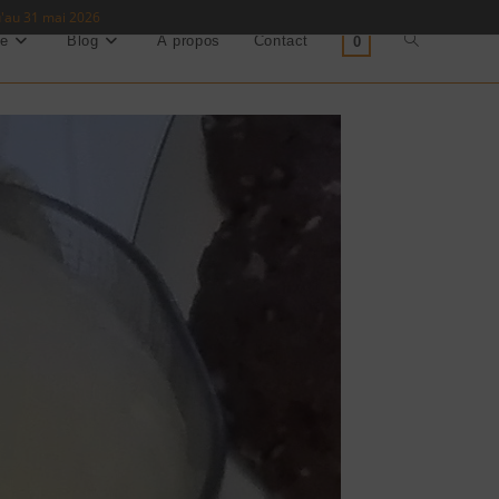
u'au 31 mai 2026
ue
Blog
À propos
Contact
0