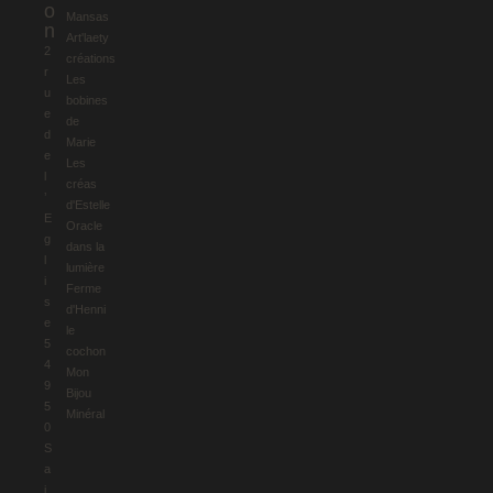
o
Mansas
n
Art'laety
2
créations
r
Les
u
bobines
e
de
d
Marie
e
Les
l
créas
’
d'Estelle
E
Oracle
g
dans la
l
lumière
i
Ferme
s
d'Henni
e
le
5
cochon
4
Mon
9
Bijou
5
Minéral
0
S
a
i