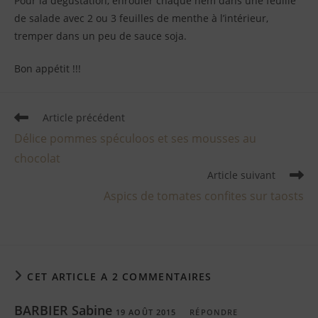
Pour la dégustation, enrouler chaque nem dans une feuille
de salade avec 2 ou 3 feuilles de menthe à l’intérieur,
tremper dans un peu de sauce soja.
Bon appétit !!!
Article précédent
Délice pommes spéculoos et ses mousses au
chocolat
Article suivant
Aspics de tomates confites sur taosts
CET ARTICLE A 2 COMMENTAIRES
BARBIER Sabine
19 AOÛT 2015
RÉPONDRE