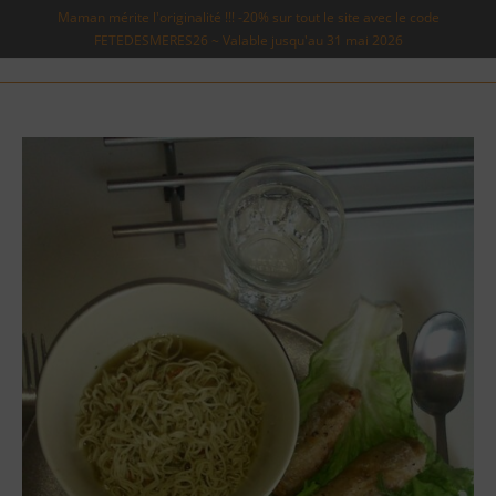
Maman mérite l'originalité !!! -20% sur tout le site avec le code
FETEDESMERES26 ~ Valable jusqu'au 31 mai 2026