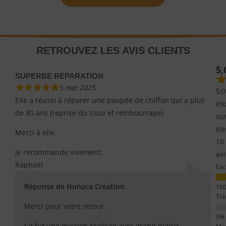
RETROUVEZ LES AVIS CLIENTS
5,
SUPERBE REPARATION
5 mai 2025
5,0
Elle a réussi à réparer une poupée de chiffon qui a plus
éto
de 80 ans (reprise du tissu et rembourrage).
su
(se
Merci à elle.
10
Je recommande vivement.
avi
Raphaël
Exc
Réponse de Hunaca Création
Trè
Merci pour votre retour.
Ce fut une mission réalisée avec grand plaisir.