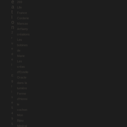
é
269
a
Life
t
France
i
Corderie
o
Mansas
n
Art'laety
2
créations
r
Les
u
bobines
e
de
d
Marie
e
Les
l
créas
’
d'Estelle
E
Oracle
g
dans la
l
lumière
i
Ferme
s
d'Henni
e
le
5
cochon
4
Mon
9
Bijou
5
Minéral