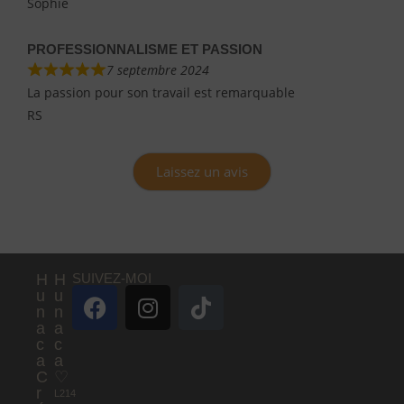
Sophie
PROFESSIONNALISME ET PASSION
7 septembre 2024
La passion pour son travail est remarquable
RS
Laissez un avis
H
H
SUIVEZ-MOI
u
u
n
n
a
a
c
c
a
a
C
♡
r
L214